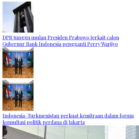
DPR tunggu usulan Presiden Prabowo terkait calon
Gubernur Bank Indonesia pengganti Perry Warjiyo
Indonesia–Turkmenistan perkuat kemitraan dalam forum
konsultasi politik perdana di Jakarta