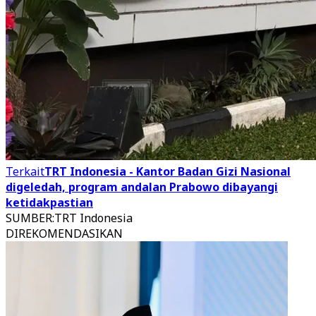
Terkait
TRT Indonesia - Kantor Badan Gizi Nasional
digeledah, program andalan Prabowo dibayangi
ketidakpastian
SUMBER
:
TRT Indonesia
DIREKOMENDASIKAN