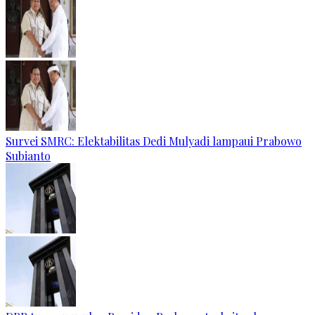
Survei SMRC: Elektabilitas Dedi Mulyadi lampaui Prabowo
Subianto