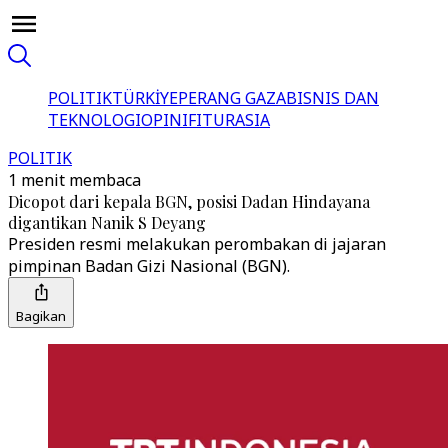
POLITIK
TÜRKİYE
PERANG GAZA
BISNIS DAN
TEKNOLOGI
OPINI
FITUR
ASIA
POLITIK
1 menit membaca
Dicopot dari kepala BGN, posisi Dadan Hindayana
digantikan Nanik S Deyang
Presiden resmi melakukan perombakan di jajaran
pimpinan Badan Gizi Nasional (BGN).
Bagikan