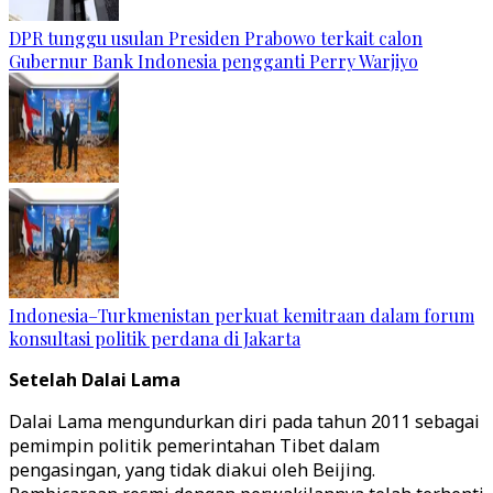
DPR tunggu usulan Presiden Prabowo terkait calon
Gubernur Bank Indonesia pengganti Perry Warjiyo
Indonesia–Turkmenistan perkuat kemitraan dalam forum
konsultasi politik perdana di Jakarta
Setelah Dalai Lama
Dalai Lama mengundurkan diri pada tahun 2011 sebagai
pemimpin politik pemerintahan Tibet dalam
pengasingan, yang tidak diakui oleh Beijing.