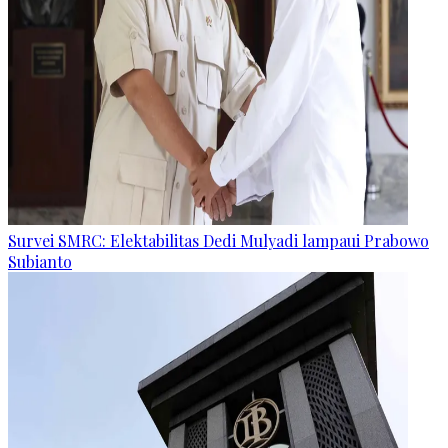
Survei SMRC: Elektabilitas Dedi Mulyadi lampaui Prabowo
Subianto