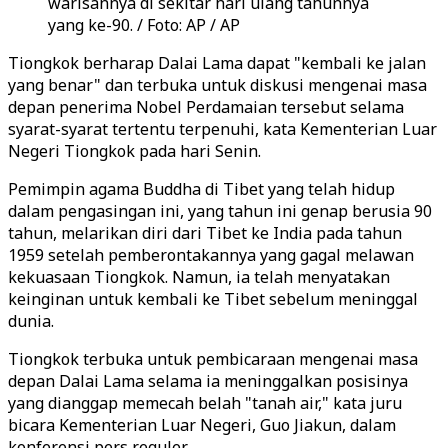
warisannya di sekitar hari ulang tahunnya
yang ke-90. / Foto: AP / AP
Tiongkok berharap Dalai Lama dapat "kembali ke jalan
yang benar" dan terbuka untuk diskusi mengenai masa
depan penerima Nobel Perdamaian tersebut selama
syarat-syarat tertentu terpenuhi, kata Kementerian Luar
Negeri Tiongkok pada hari Senin.
Pemimpin agama Buddha di Tibet yang telah hidup
dalam pengasingan ini, yang tahun ini genap berusia 90
tahun, melarikan diri dari Tibet ke India pada tahun
1959 setelah pemberontakannya yang gagal melawan
kekuasaan Tiongkok. Namun, ia telah menyatakan
keinginan untuk kembali ke Tibet sebelum meninggal
dunia.
Tiongkok terbuka untuk pembicaraan mengenai masa
depan Dalai Lama selama ia meninggalkan posisinya
yang dianggap memecah belah "tanah air," kata juru
bicara Kementerian Luar Negeri, Guo Jiakun, dalam
konferensi pers reguler.