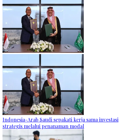
Indonesia-Arab Saudi sepakati kerja sama investasi
strategis melalui penanaman modal