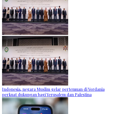
Indonesia, negara Muslim gelar pertemuan di Yordania
perkuat dukungan bagi Yerusalem dan Palestina