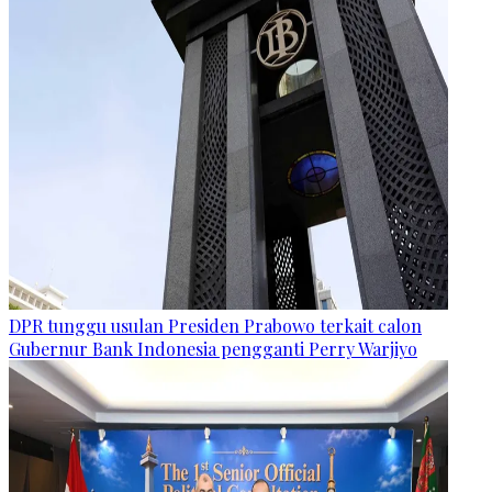
DPR tunggu usulan Presiden Prabowo terkait calon
Gubernur Bank Indonesia pengganti Perry Warjiyo