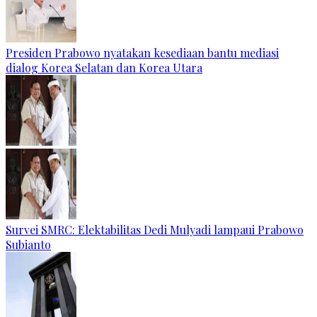
Presiden Prabowo nyatakan kesediaan bantu mediasi
dialog Korea Selatan dan Korea Utara
Survei SMRC: Elektabilitas Dedi Mulyadi lampaui Prabowo
Subianto