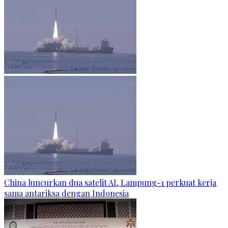
China luncurkan dua satelit AI, Lampung-1 perkuat kerja
sama antariksa dengan Indonesia