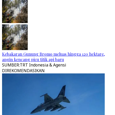
Kebakaran Gunung Bromo meluas hingga 120 hektare,
angin kencang picu titik api baru
SUMBER
:
TRT Indonesia & Agensi
DIREKOMENDASIKAN