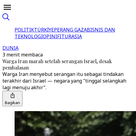
POLITIK
TÜRKİYE
PERANG GAZA
BISNIS DAN
TEKNOLOGI
OPINI
FITUR
ASIA
DUNIA
3 menit membaca
Warga Iran marah setelah serangan Israel, desak
pembalasan
Warga Iran menyebut serangan itu sebagai tindakan
terakhir dari Israel — negara yang "tinggal selangkah
lagi menuju akhir".
Bagikan