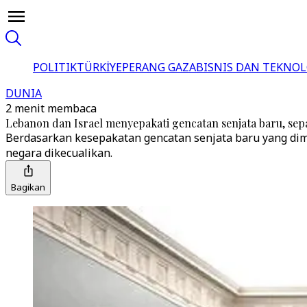
POLITIK
TÜRKİYE
PERANG GAZA
BISNIS DAN TEKNOL
DUNIA
2 menit membaca
Lebanon dan Israel menyepakati gencatan senjata baru, se
Berdasarkan kesepakatan gencatan senjata baru yang dime
negara dikecualikan.
Bagikan