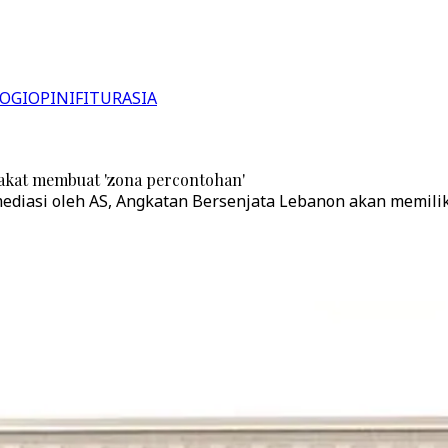
OGI
OPINI
FITUR
ASIA
pakat membuat 'zona percontohan'
diasi oleh AS, Angkatan Bersenjata Lebanon akan memiliki 