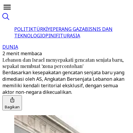
POLITIK
TÜRKİYE
PERANG GAZA
BISNIS DAN
TEKNOLOGI
OPINI
FITUR
ASIA
DUNIA
2 menit membaca
Lebanon dan Israel menyepakati gencatan senjata baru,
sepakat membuat 'zona percontohan'
Berdasarkan kesepakatan gencatan senjata baru yang
dimediasi oleh AS, Angkatan Bersenjata Lebanon akan
memiliki kendali teritorial eksklusif, dengan semua
aktor non-negara dikecualikan.
Bagikan