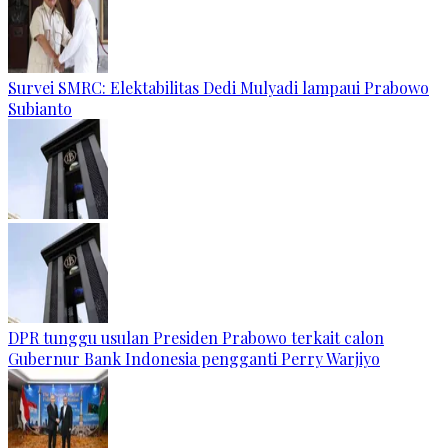
Survei SMRC: Elektabilitas Dedi Mulyadi lampaui Prabowo
Subianto
DPR tunggu usulan Presiden Prabowo terkait calon
Gubernur Bank Indonesia pengganti Perry Warjiyo