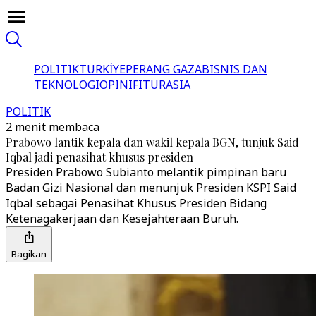
POLITIK
TÜRKİYE
PERANG GAZA
BISNIS DAN
TEKNOLOGI
OPINI
FITUR
ASIA
POLITIK
2 menit membaca
Prabowo lantik kepala dan wakil kepala BGN, tunjuk Said
Iqbal jadi penasihat khusus presiden
Presiden Prabowo Subianto melantik pimpinan baru
Badan Gizi Nasional dan menunjuk Presiden KSPI Said
Iqbal sebagai Penasihat Khusus Presiden Bidang
Ketenagakerjaan dan Kesejahteraan Buruh.
Bagikan