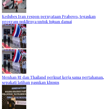
Kedubes Iran respon pernyataan Prabowo, tegaskan
program nuklirnya untuk tujuan damai
Menhan RI dan Thailand perkuat kerja sama pertahanan,
sepakati latihan pasukan khusus