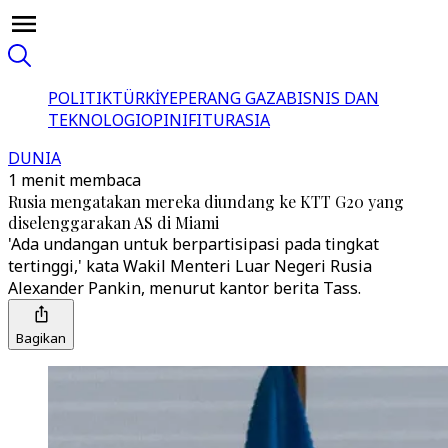
POLITIK
TÜRKİYE
PERANG GAZA
BISNIS DAN
TEKNOLOGI
OPINI
FITUR
ASIA
DUNIA
1 menit membaca
Rusia mengatakan mereka diundang ke KTT G20 yang
diselenggarakan AS di Miami
'Ada undangan untuk berpartisipasi pada tingkat
tertinggi,' kata Wakil Menteri Luar Negeri Rusia
Alexander Pankin, menurut kantor berita Tass.
Bagikan