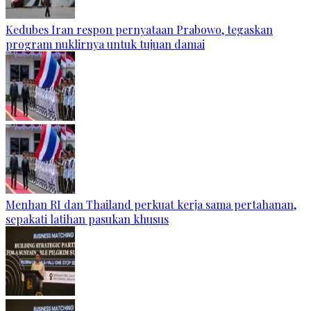
Kedubes Iran respon pernyataan Prabowo, tegaskan
program nuklirnya untuk tujuan damai
Menhan RI dan Thailand perkuat kerja sama pertahanan,
sepakati latihan pasukan khusus