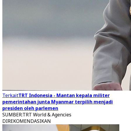
Terkait
TRT Indonesia - Mantan kepala militer
pemerintahan junta Myanmar terpilih menjadi
presiden oleh parlemen
SUMBER
:
TRT World & Agencies
DIREKOMENDASIKAN