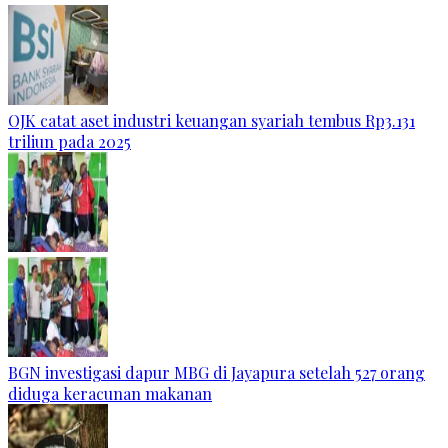
OJK catat aset industri keuangan syariah tembus Rp3.131
triliun pada 2025
BGN investigasi dapur MBG di Jayapura setelah 527 orang
diduga keracunan makanan