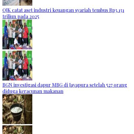
OJK catat aset industri keuangan syariah tembus Rp3.131
triliun pada 2025
BGN investigasi dapur MBG di Jayapura setelah 527 orang
diduga keracunan makanan