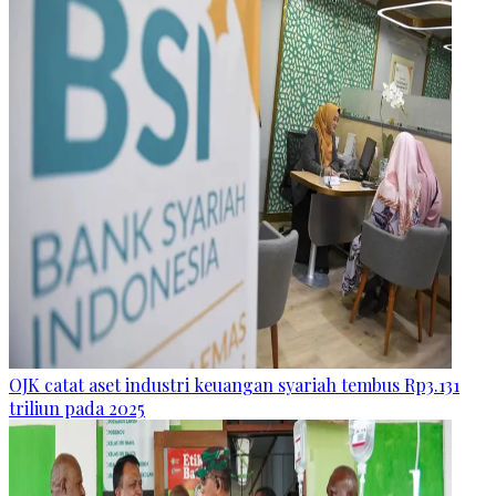
OJK catat aset industri keuangan syariah tembus Rp3.131
triliun pada 2025