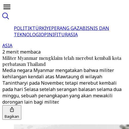
POLITIK
TÜRKİYE
PERANG GAZA
BISNIS DAN
TEKNOLOGI
OPINI
FITUR
ASIA
ASIA
2 menit membaca
Militer Myanmar mengklaim telah merebut kembali kota
perbatasan Thailand
Media negara Myanmar mengatakan bahwa militer
kehilangan kendali atas Mawtaung di wilayah
Tanintharyi pada November, tetapi merebut kembali
pada hari Selasa setelah serangan balasan selama dua
minggu, sebuah penangkapan yang akan mewakili
dorongan lain bagi militer.
Bagikan