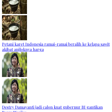
Petani karet Indonesia ramai-ramai beralih ke kelapa sawit
akibat anjloknya harga
Destry Damayanti jadi calon kuat gubernur BI gantikan