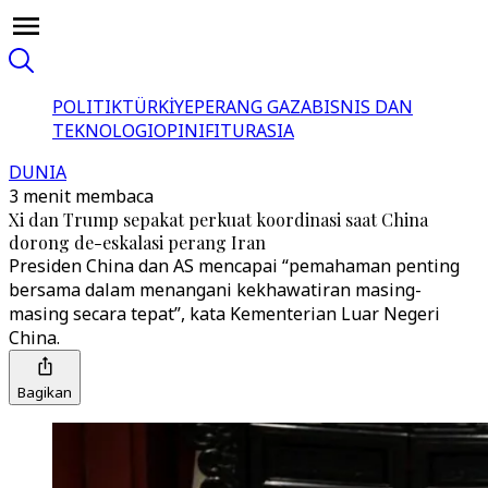
POLITIK
TÜRKİYE
PERANG GAZA
BISNIS DAN
TEKNOLOGI
OPINI
FITUR
ASIA
DUNIA
3 menit membaca
Xi dan Trump sepakat perkuat koordinasi saat China
dorong de-eskalasi perang Iran
Presiden China dan AS mencapai “pemahaman penting
bersama dalam menangani kekhawatiran masing-
masing secara tepat”, kata Kementerian Luar Negeri
China.
Bagikan