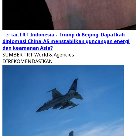
Terkait
TRT Indonesia - Trump di Beijing: Dapatkah
diplomasi China-AS menstabilkan guncangan energi
dan keamanan Asia?
SUMBER
:
TRT World & Agencies
DIREKOMENDASIKAN