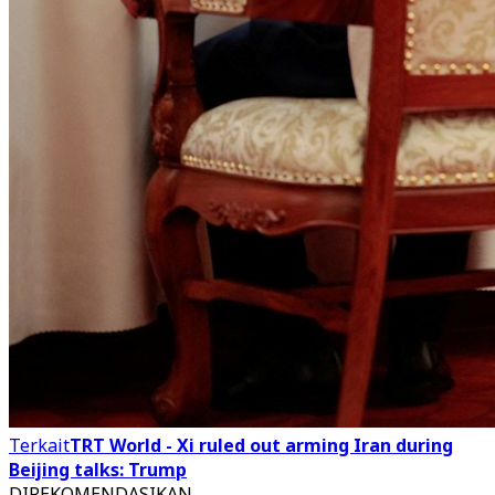
Terkait
TRT World - Xi ruled out arming Iran during
Beijing talks: Trump
DIREKOMENDASIKAN