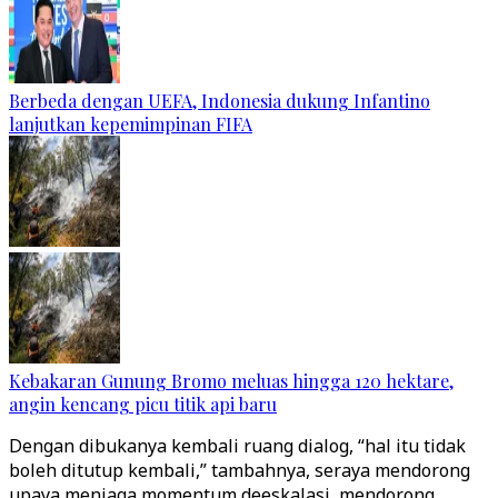
Berbeda dengan UEFA, Indonesia dukung Infantino
lanjutkan kepemimpinan FIFA
Kebakaran Gunung Bromo meluas hingga 120 hektare,
angin kencang picu titik api baru
Dengan dibukanya kembali ruang dialog, “hal itu tidak
boleh ditutup kembali,” tambahnya, seraya mendorong
upaya menjaga momentum deeskalasi, mendorong