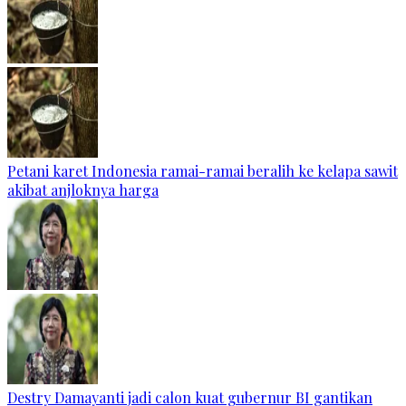
Petani karet Indonesia ramai-ramai beralih ke kelapa sawit
akibat anjloknya harga
Destry Damayanti jadi calon kuat gubernur BI gantikan