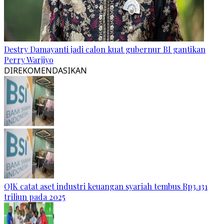
Destry Damayanti jadi calon kuat gubernur BI gantikan
Perry Warjiyo
DIREKOMENDASIKAN
OJK catat aset industri keuangan syariah tembus Rp3.131
triliun pada 2025