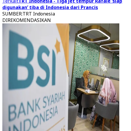
Terkait
TRT Indonesia - Tiga jet tempur Rafale ‘siap
digunakan’ tiba di Indonesia dari Prancis
SUMBER
:
TRT Indonesia
DIREKOMENDASIKAN