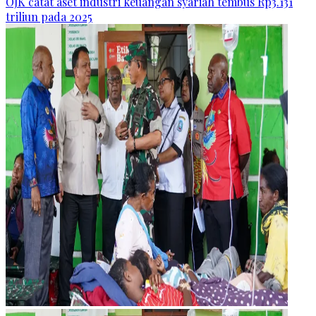
OJK catat aset industri keuangan syariah tembus Rp3.131
triliun pada 2025