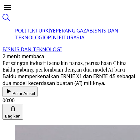
POLITIK
TÜRKİYE
PERANG GAZA
BISNIS DAN
TEKNOLOGI
OPINI
FITUR
ASIA
BISNIS DAN TEKNOLOGI
2 menit membaca
Persaingan industri semakin panas, perusahaan China
Baidu gabung perlombaan dengan dua model AI baru
Baidu memperkenalkan ERNIE X1 dan ERNIE 4.5 sebagai
dua model kecerdasan buatan (AI) miliknya.
Putar Artikel
00:00
Bagikan