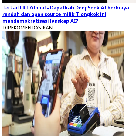
Terkait
TRT Global - Dapatkah DeepSeek AI berbiaya
rendah dan open source milik Tiongkok ini
mendemokratisasi lanskap AI?
DIREKOMENDASIKAN