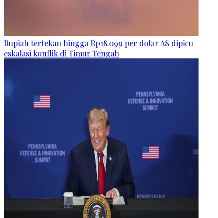
Rupiah tertekan hingga Rp18.099 per dolar AS dipicu
eskalasi konflik di Timur Tengah