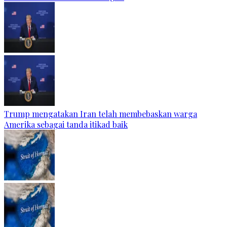
Trump mengatakan Iran telah membebaskan warga
Amerika sebagai tanda itikad baik