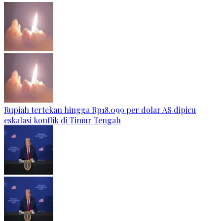
Rupiah tertekan hingga Rp18.099 per dolar AS dipicu
eskalasi konflik di Timur Tengah