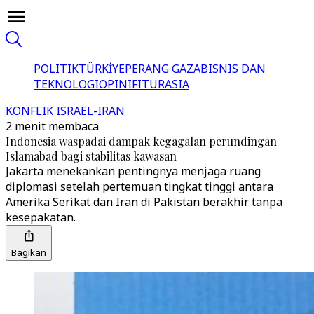
POLITIK
TÜRKİYE
PERANG GAZA
BISNIS DAN
TEKNOLOGI
OPINI
FITUR
ASIA
KONFLIK ISRAEL-IRAN
2 menit membaca
Indonesia waspadai dampak kegagalan perundingan
Islamabad bagi stabilitas kawasan
Jakarta menekankan pentingnya menjaga ruang
diplomasi setelah pertemuan tingkat tinggi antara
Amerika Serikat dan Iran di Pakistan berakhir tanpa
kesepakatan.
Bagikan