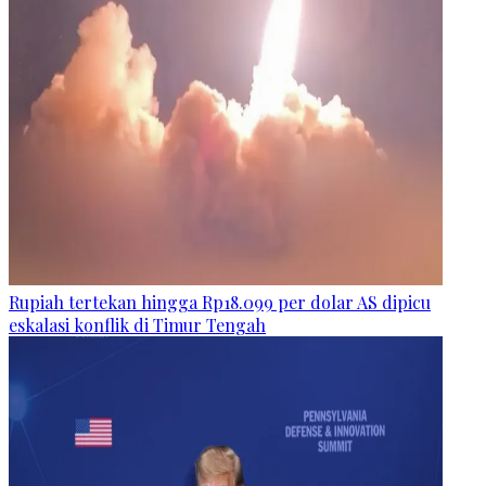
Rupiah tertekan hingga Rp18.099 per dolar AS dipicu
eskalasi konflik di Timur Tengah