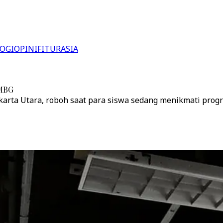
OGI
OPINI
FITUR
ASIA
 MBG
rta Utara, roboh saat para siswa sedang menikmati progra