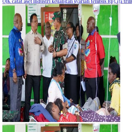
OJK catat aset industri keuangan syariah tembus Rp3.131 tril