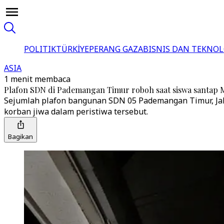
POLITIK
TÜRKİYE
PERANG GAZA
BISNIS DAN TEKNOL
ASIA
1 menit membaca
Plafon SDN di Pademangan Timur roboh saat siswa santap
Sejumlah plafon bangunan SDN 05 Pademangan Timur, Jaka
korban jiwa dalam peristiwa tersebut.
Bagikan