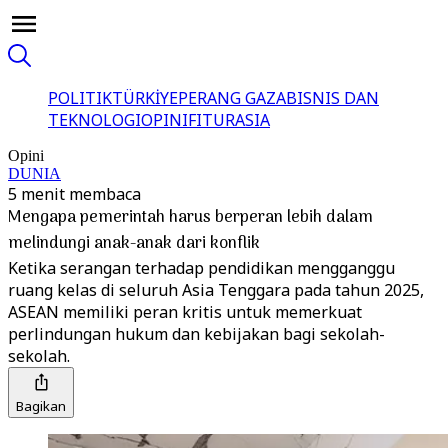
POLITIK
TÜRKİYE
PERANG GAZA
BISNIS DAN
TEKNOLOGI
OPINI
FITUR
ASIA
Opini
DUNIA
5 menit membaca
Mengapa pemerintah harus berperan lebih dalam
melindungi anak-anak dari konflik
Ketika serangan terhadap pendidikan mengganggu
ruang kelas di seluruh Asia Tenggara pada tahun 2025,
ASEAN memiliki peran kritis untuk memerkuat
perlindungan hukum dan kebijakan bagi sekolah-
sekolah.
Bagikan