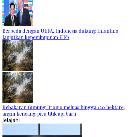
Berbeda dengan UEFA, Indonesia dukung Infantino
lanjutkan kepemimpinan FIFA
Kebakaran Gunung Bromo meluas hingga 120 hektare,
angin kencang picu titik api baru
Jelajahi