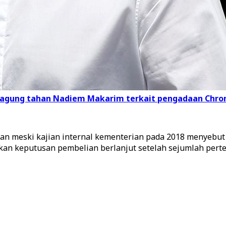
, Kejagung tahan Nadiem Makarim terkait pengadaan Ch
 meski kajian internal kementerian pada 2018 menyebut p
kan keputusan pembelian berlanjut setelah sejumlah pert