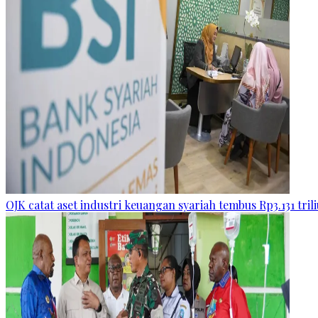
OJK catat aset industri keuangan syariah tembus Rp3.131 tril