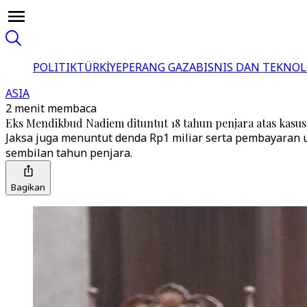
POLITIK
TÜRKİYE
PERANG GAZA
BISNIS DAN TEKNOL
ASIA
2 menit membaca
Eks Mendikbud Nadiem dituntut 18 tahun penjara atas ka
Jaksa juga menuntut denda Rp1 miliar serta pembayaran 
sembilan tahun penjara.
Bagikan