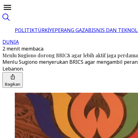
POLITIK
TÜRKİYE
PERANG GAZA
BISNIS DAN TEKNOL
DUNIA
2 menit membaca
Menlu Sugiono dorong BRICS agar lebih aktif jaga perdama
Menlu Sugiono menyerukan BRICS agar mengambil peran le
Lebanon.
Bagikan