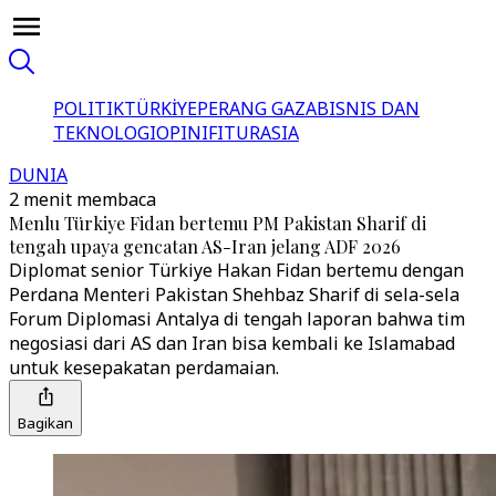
POLITIK
TÜRKİYE
PERANG GAZA
BISNIS DAN
TEKNOLOGI
OPINI
FITUR
ASIA
DUNIA
2 menit membaca
Menlu Türkiye Fidan bertemu PM Pakistan Sharif di
tengah upaya gencatan AS-Iran jelang ADF 2026
Diplomat senior Türkiye Hakan Fidan bertemu dengan
Perdana Menteri Pakistan Shehbaz Sharif di sela-sela
Forum Diplomasi Antalya di tengah laporan bahwa tim
negosiasi dari AS dan Iran bisa kembali ke Islamabad
untuk kesepakatan perdamaian.
Bagikan