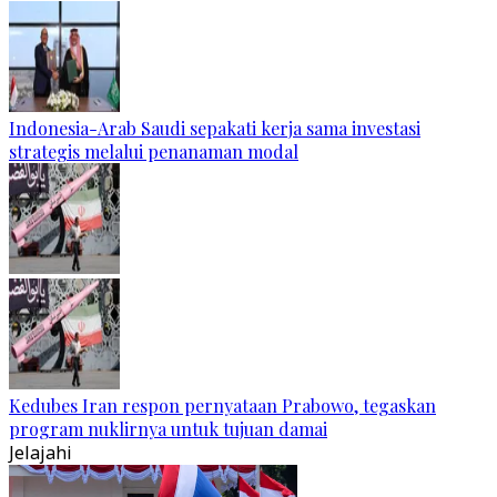
Indonesia-Arab Saudi sepakati kerja sama investasi
strategis melalui penanaman modal
Kedubes Iran respon pernyataan Prabowo, tegaskan
program nuklirnya untuk tujuan damai
Jelajahi