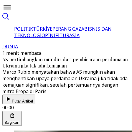
POLITIK
TÜRKİYE
PERANG GAZA
BISNIS DAN
TEKNOLOGI
OPINI
FITUR
ASIA
DUNIA
1 menit membaca
AS pertimbangkan mundur dari pembicaraan perdamaian
Ukraina jika tak ada kemajuan
Marco Rubio menyatakan bahwa AS mungkin akan
menghentikan upaya perdamaian Ukraina jika tidak ada
kemajuan signifikan, setelah pertemuannya dengan
mitra Eropa di Paris.
Putar Artikel
00:00
Bagikan