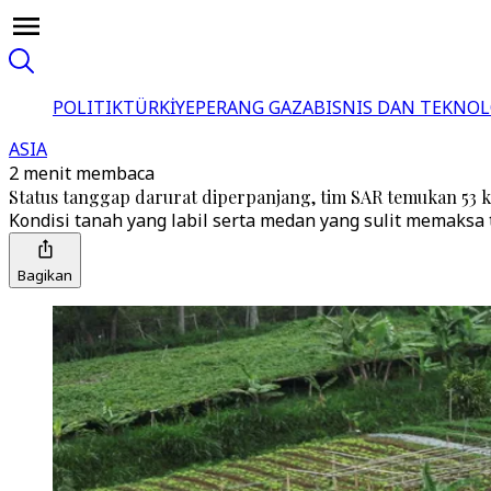
POLITIK
TÜRKİYE
PERANG GAZA
BISNIS DAN TEKNOL
ASIA
2 menit membaca
Status tanggap darurat diperpanjang, tim SAR temukan 53 
Kondisi tanah yang labil serta medan yang sulit memaksa
Bagikan