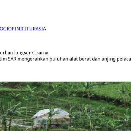
OGI
OPINI
FITUR
ASIA
korban longsor Cisarua
 tim SAR mengerahkan puluhan alat berat dan anjing pelac