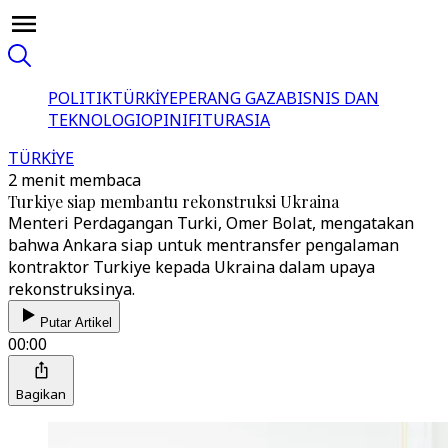
POLITIK
TÜRKİYE
PERANG GAZA
BISNIS DAN
TEKNOLOGI
OPINI
FITUR
ASIA
TÜRKİYE
2 menit membaca
Turkiye siap membantu rekonstruksi Ukraina
Menteri Perdagangan Turki, Omer Bolat, mengatakan
bahwa Ankara siap untuk mentransfer pengalaman
kontraktor Turkiye kepada Ukraina dalam upaya
rekonstruksinya.
Putar Artikel
00:00
Bagikan