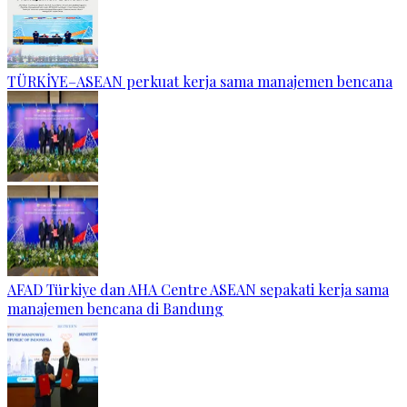
TÜRKİYE–ASEAN perkuat kerja sama manajemen bencana
AFAD Türkiye dan AHA Centre ASEAN sepakati kerja sama
manajemen bencana di Bandung