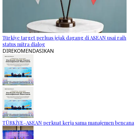
Türkiye target perluas jejak dagang di ASEAN usai raih
status mitra dialog
DIREKOMENDASIKAN
TÜRKİYE–ASEAN perkuat kerja sama manajemen bencana