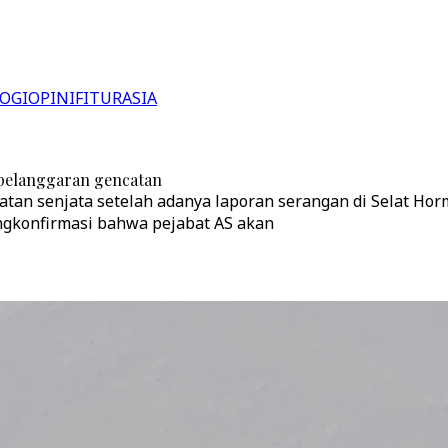
OGI
OPINI
FITUR
ASIA
 pelanggaran gencatan
tan senjata setelah adanya laporan serangan di Selat Ho
engkonfirmasi bahwa pejabat AS akan