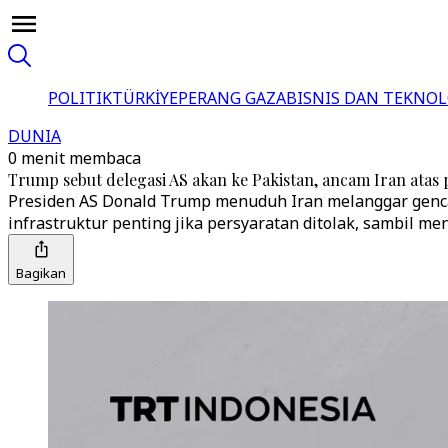
POLITIK
TÜRKİYE
PERANG GAZA
BISNIS DAN TEKNOL
DUNIA
0 menit membaca
Trump sebut delegasi AS akan ke Pakistan, ancam Iran atas
Presiden AS Donald Trump menuduh Iran melanggar genca
infrastruktur penting jika persyaratan ditolak, sambil m
Bagikan