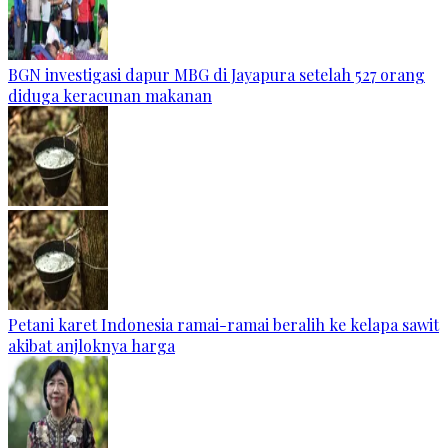
BGN investigasi dapur MBG di Jayapura setelah 527 orang
diduga keracunan makanan
Petani karet Indonesia ramai-ramai beralih ke kelapa sawit
akibat anjloknya harga