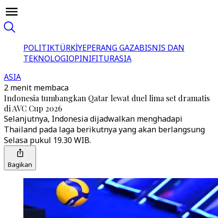
POLITIK
TÜRKİYE
PERANG GAZA
BISNIS DAN
TEKNOLOGI
OPINI
FITUR
ASIA
ASIA
2 menit membaca
Indonesia tumbangkan Qatar lewat duel lima set dramatis
di AVC Cup 2026
Selanjutnya, Indonesia dijadwalkan menghadapi
Thailand pada laga berikutnya yang akan berlangsung
Selasa pukul 19.30 WIB.
Bagikan