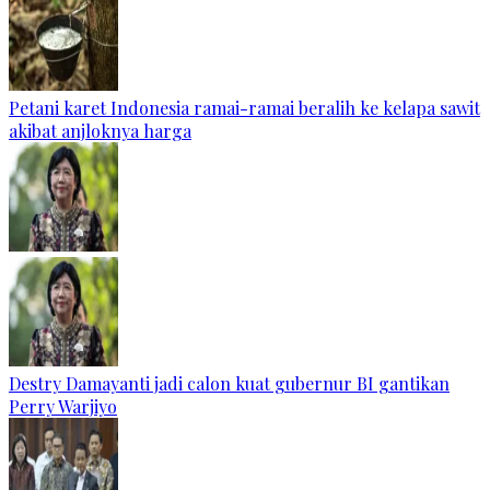
Petani karet Indonesia ramai-ramai beralih ke kelapa sawit
akibat anjloknya harga
Destry Damayanti jadi calon kuat gubernur BI gantikan
Perry Warjiyo