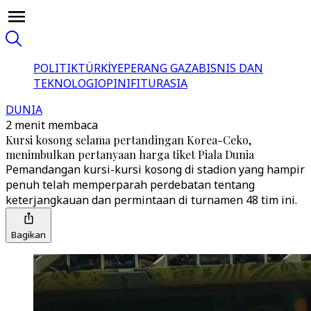
POLITIK
TÜRKİYE
PERANG GAZA
BISNIS DAN
TEKNOLOGI
OPINI
FITUR
ASIA
DUNIA
2 menit membaca
Kursi kosong selama pertandingan Korea-Ceko,
menimbulkan pertanyaan harga tiket Piala Dunia
Pemandangan kursi-kursi kosong di stadion yang hampir
penuh telah memperparah perdebatan tentang
keterjangkauan dan permintaan di turnamen 48 tim ini.
Bagikan