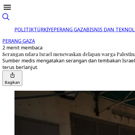
POLITIK
TÜRKİYE
PERANG GAZA
BISNIS DAN TEKNOL
PERANG GAZA
2 menit membaca
Serangan udara Israel menewaskan delapan warga Palestina
Sumber medis mengatakan serangan dan tembakan Israel 
terus berlanjut.
Bagikan