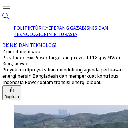
POLITIK
TÜRKİYE
PERANG GAZA
BISNIS DAN
TEKNOLOGI
OPINI
FITUR
ASIA
BISNIS DAN TEKNOLOGI
2 menit membaca
PLN Indonesia Power targetkan proyek PLTS 495 MW di
Bangladesh
Proyek ini diproyeksikan mendukung agenda perluasan
energi bersih Bangladesh dan memperkuat kontribusi
Indonesia Power dalam transisi energi global.
Bagikan