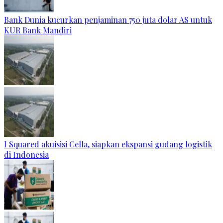
Bank Dunia kucurkan penjaminan 750 juta dolar AS untuk
KUR Bank Mandiri
I Squared akuisisi Cella, siapkan ekspansi gudang logistik
di Indonesia