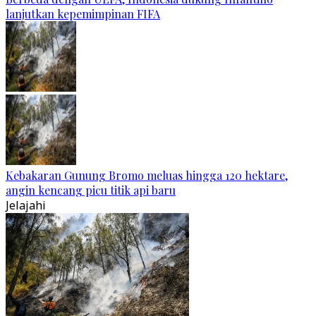
lanjutkan kepemimpinan FIFA
Kebakaran Gunung Bromo meluas hingga 120 hektare,
angin kencang picu titik api baru
Jelajahi