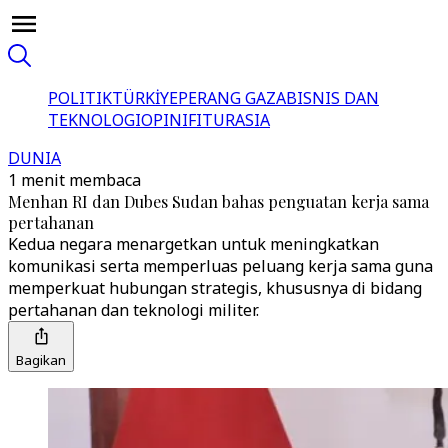
POLITIK
TÜRKİYE
PERANG GAZA
BISNIS DAN
TEKNOLOGI
OPINI
FITUR
ASIA
DUNIA
1 menit membaca
Menhan RI dan Dubes Sudan bahas penguatan kerja sama
pertahanan
Kedua negara menargetkan untuk meningkatkan
komunikasi serta memperluas peluang kerja sama guna
memperkuat hubungan strategis, khususnya di bidang
pertahanan dan teknologi militer.
Bagikan