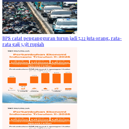
BPS catat pengangguran turun jadi 7,22 juta orang, rata-
rata gaji 3,3jt rupiah