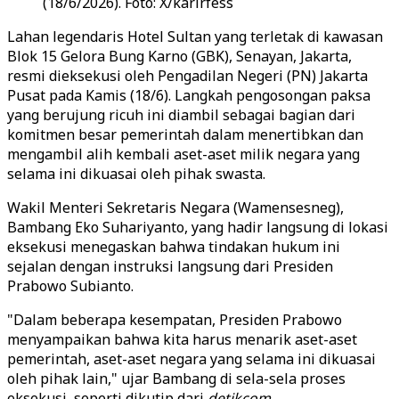
(18/6/2026). Foto: X/karirfess
Lahan legendaris Hotel Sultan yang terletak di kawasan
Blok 15 Gelora Bung Karno (GBK), Senayan, Jakarta,
resmi dieksekusi oleh Pengadilan Negeri (PN) Jakarta
Pusat pada Kamis (18/6). Langkah pengosongan paksa
yang berujung ricuh ini diambil sebagai bagian dari
komitmen besar pemerintah dalam menertibkan dan
mengambil alih kembali aset-aset milik negara yang
selama ini dikuasai oleh pihak swasta.
Wakil Menteri Sekretaris Negara (Wamensesneg),
Bambang Eko Suhariyanto, yang hadir langsung di lokasi
eksekusi menegaskan bahwa tindakan hukum ini
sejalan dengan instruksi langsung dari Presiden
Prabowo Subianto.
"Dalam beberapa kesempatan, Presiden Prabowo
menyampaikan bahwa kita harus menarik aset-aset
pemerintah, aset-aset negara yang selama ini dikuasai
oleh pihak lain," ujar Bambang di sela-sela proses
eksekusi, seperti dikutip dari
detikcom
.