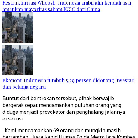
Restrukturisasi Whoosh: Indonesia ambil alih kendali usai
amankan mayoritas saham KCIC dari China
Ekonomi Indonesia tumbuh 5,29 persen didorong investasi
dan belanja negara
Buntut dari bentrokan tersebut, pihak berwajib
bergerak cepat mengamankan puluhan orang yang
diduga menjadi provokator dan penghalang jalannya
eksekusi.
"Kami mengamankan 69 orang dan mungkin masih
bertambah," kata Kabid Humas Polda Metro Jaya Kombes