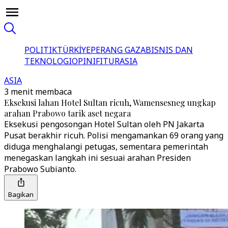
POLITIK
TÜRKİYE
PERANG GAZA
BISNIS DAN
TEKNOLOGI
OPINI
FITUR
ASIA
ASIA
3 menit membaca
Eksekusi lahan Hotel Sultan ricuh, Wamensesneg ungkap
arahan Prabowo tarik aset negara
Eksekusi pengosongan Hotel Sultan oleh PN Jakarta
Pusat berakhir ricuh. Polisi mengamankan 69 orang yang
diduga menghalangi petugas, sementara pemerintah
menegaskan langkah ini sesuai arahan Presiden
Prabowo Subianto.
Bagikan