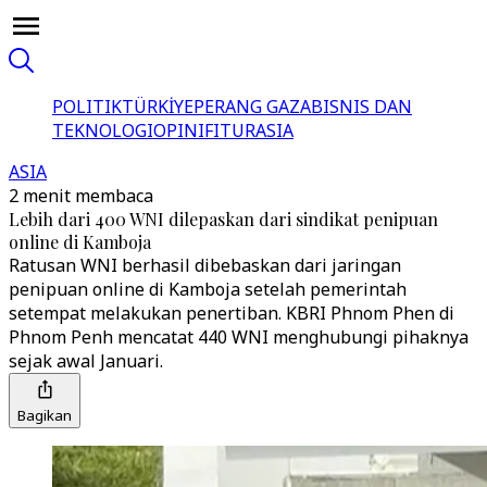
POLITIK
TÜRKİYE
PERANG GAZA
BISNIS DAN
TEKNOLOGI
OPINI
FITUR
ASIA
ASIA
2 menit membaca
Lebih dari 400 WNI dilepaskan dari sindikat penipuan
online di Kamboja
Ratusan WNI berhasil dibebaskan dari jaringan
penipuan online di Kamboja setelah pemerintah
setempat melakukan penertiban. KBRI Phnom Phen di
Phnom Penh mencatat 440 WNI menghubungi pihaknya
sejak awal Januari.
Bagikan