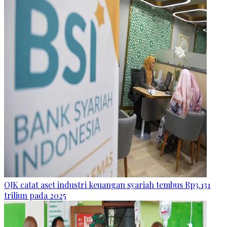
OJK catat aset industri keuangan syariah tembus Rp3.131
triliun pada 2025