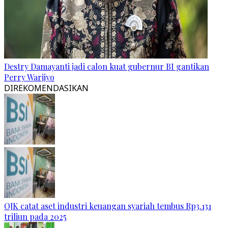
Destry Damayanti jadi calon kuat gubernur BI gantikan
Perry Warjiyo
DIREKOMENDASIKAN
OJK catat aset industri keuangan syariah tembus Rp3.131
triliun pada 2025