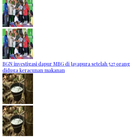
BGN investigasi dapur MBG di Jayapura setelah 527 orang
diduga keracunan makanan