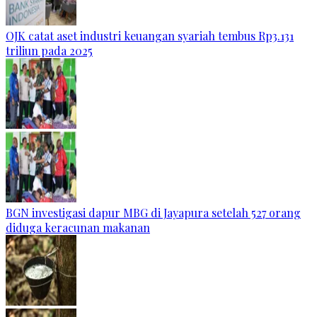
OJK catat aset industri keuangan syariah tembus Rp3.131
triliun pada 2025
BGN investigasi dapur MBG di Jayapura setelah 527 orang
diduga keracunan makanan