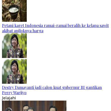
Petani karet Indonesia ramai-ramai beralih ke kelapa sawit
akibat anjloknya harga
Destry Damayanti jadi calon kuat gubernur BI gantikan
Perry Warjiyo
Jelajahi