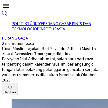
POLITIK
TÜRKİYE
PERANG GAZA
BISNIS DAN
TEKNOLOGI
OPINI
FITUR
ASIA
PERANG GAZA
2 menit membaca
Umat Muslim rayakan Hari Raya Idul Adha di Masjid Al-
Aqsa di Yerusalem Timur yang diduduki
Perayaan Idul Adha tahun ini, salah satu hari raya
terpenting dalam kalender Muslim, berlangsung di
tengah latar belakang pelanggaran gencatan senjata
yang terus-menerus dilakukan Israel sejak Oktober
2025.
Bagikan