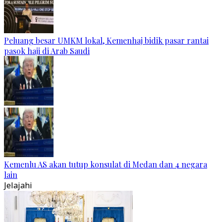
Peluang besar UMKM lokal, Kemenhaj bidik pasar rantai
pasok haji di Arab Saudi
Kemenlu AS akan tutup konsulat di Medan dan 4 negara
lain
Jelajahi