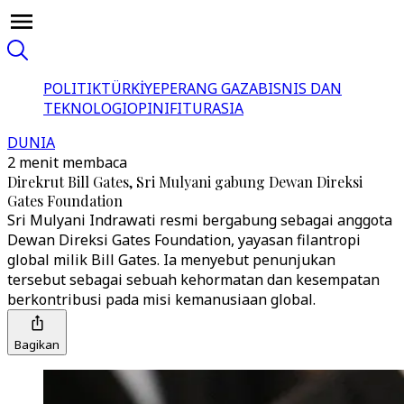
POLITIK
TÜRKİYE
PERANG GAZA
BISNIS DAN
TEKNOLOGI
OPINI
FITUR
ASIA
DUNIA
2 menit membaca
Direkrut Bill Gates, Sri Mulyani gabung Dewan Direksi
Gates Foundation
Sri Mulyani Indrawati resmi bergabung sebagai anggota
Dewan Direksi Gates Foundation, yayasan filantropi
global milik Bill Gates. Ia menyebut penunjukan
tersebut sebagai sebuah kehormatan dan kesempatan
berkontribusi pada misi kemanusiaan global.
Bagikan