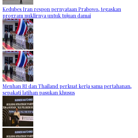
Kedubes Iran respon pernyataan Prabowo, tegaskan
program nuklirnya untuk tujuan damai
Menhan RI dan Thailand perkuat kerja sama pertahanan,
sepakati latihan pasukan khusus