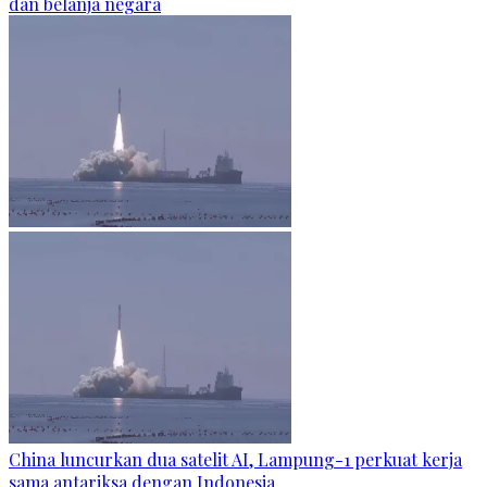
dan belanja negara
China luncurkan dua satelit AI, Lampung-1 perkuat kerja
sama antariksa dengan Indonesia