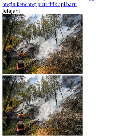
angin kencang picu titik api baru
Jelajahi