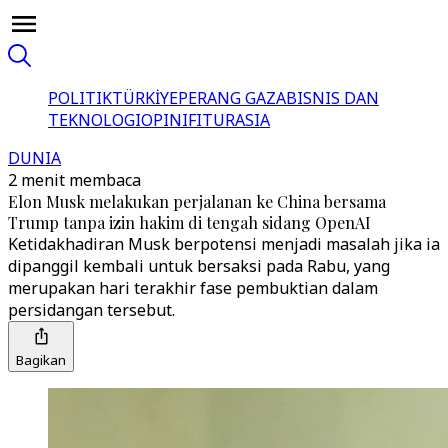
POLITIK
TÜRKİYE
PERANG GAZA
BISNIS DAN
TEKNOLOGI
OPINI
FITUR
ASIA
DUNIA
2 menit membaca
Elon Musk melakukan perjalanan ke China bersama
Trump tanpa izin hakim di tengah sidang OpenAI
Ketidakhadiran Musk berpotensi menjadi masalah jika ia
dipanggil kembali untuk bersaksi pada Rabu, yang
merupakan hari terakhir fase pembuktian dalam
persidangan tersebut.
Bagikan