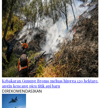
Kebakaran Gunung Bromo meluas hingga 120 hektare,
angin kencang picu titik api baru
DIREKOMENDASIKAN