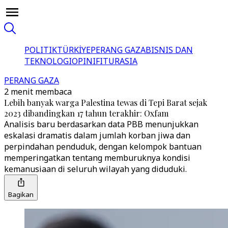
POLITIK
TÜRKİYE
PERANG GAZA
BISNIS DAN
TEKNOLOGI
OPINI
FITUR
ASIA
PERANG GAZA
2 menit membaca
Lebih banyak warga Palestina tewas di Tepi Barat sejak
2023 dibandingkan 17 tahun terakhir: Oxfam
Analisis baru berdasarkan data PBB menunjukkan
eskalasi dramatis dalam jumlah korban jiwa dan
perpindahan penduduk, dengan kelompok bantuan
memperingatkan tentang memburuknya kondisi
kemanusiaan di seluruh wilayah yang diduduki.
Bagikan