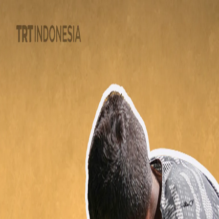
POLITIK
TÜRKİYE
PERANG GAZA
BISNIS DAN
TEKNOLOGI
OPINI
FITUR
ASIA
00:00
00:00
00:00
Audio Lainnya
Berita Terkini | 5 Agu
Apakah Kita Akan Membangun Pembangkit Listrik Tenaga
Nuklir di Bulan?
Paradoks digital: Mengapa kita membutuhkan teman sejati
Mengapa Ilmu Pengetahuan Masih Belum Dapat
Memprediksi Gempa Besar?
Industri Pertahanan Turkiye Sedang Bangkit
Aturan kerja baru di era AI
Sepak Bola Untuk Perubahan