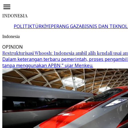
INDONESIA
POLITIK
TÜRKİYE
PERANG GAZA
BISNIS DAN TEKNOL
Indonesia
OPINION
Restrukturisasi Whoosh: Indonesia ambil alih kendali usai
Dalam keterangan terbaru pemerintah, proses pengambil
tanpa menggunakan APBN,” ujar Menkeu.