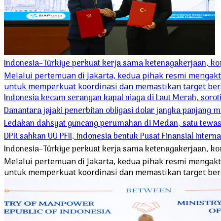
Indonesia–Türkiye perkuat kerja sama ketenagakerjaan, ko
Melalui pertemuan di Jakarta, kedua pihak resmi mengak
untuk memperkuat koordinasi dan memastikan target ber
Indonesia kecam serangan kapal niaga di Laut Merah, soro
Danantara jajaki penerbitan obligasi dolar jangka panjang m
Ledakan dahsyat guncang perumahan di Medan, satu tewas 
DPR sahkan UU PFII, Indonesia bentuk Pusat Finansial Interna
Indonesia–Türkiye perkuat kerja sama ketenagakerjaan, ko
Melalui pertemuan di Jakarta, kedua pihak resmi mengak
untuk memperkuat koordinasi dan memastikan target ber