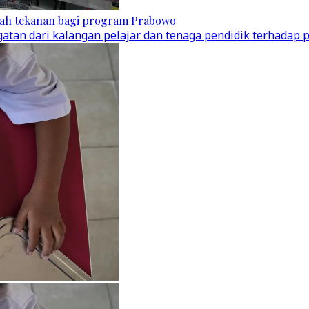
ah tekanan bagi program Prabowo
ugatan dari kalangan pelajar dan tenaga pendidik terhad