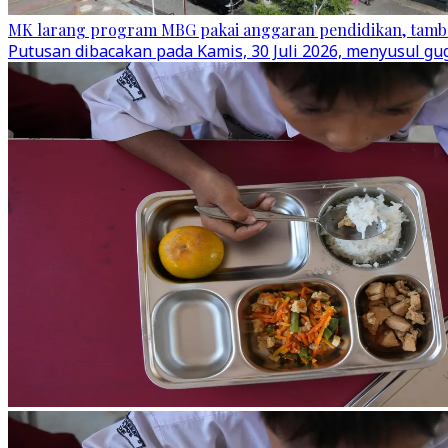
MK larang program MBG pakai anggaran pendidikan, tamb
Putusan dibacakan pada Kamis, 30 Juli 2026, menyusul g