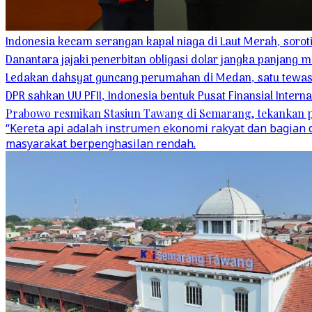
Indonesia kecam serangan kapal niaga di Laut Merah, soro
Danantara jajaki penerbitan obligasi dolar jangka panjang m
Ledakan dahsyat guncang perumahan di Medan, satu tewas 
DPR sahkan UU PFII, Indonesia bentuk Pusat Finansial Interna
Prabowo resmikan Stasiun Tawang di Semarang, tekankan p
“Kereta api adalah instrumen ekonomi rakyat dan bagian 
masyarakat berpenghasilan rendah.