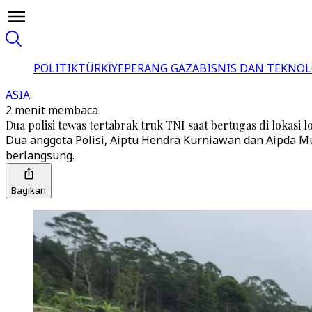
POLITIK
TÜRKİYE
PERANG GAZA
BISNIS DAN TEKNOL
ASIA
2 menit membaca
Dua polisi tewas tertabrak truk TNI saat bertugas di lokasi 
Dua anggota Polisi, Aiptu Hendra Kurniawan dan Aipda M
berlangsung.
Bagikan