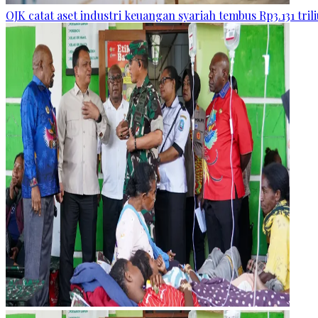
OJK catat aset industri keuangan syariah tembus Rp3.131 tril