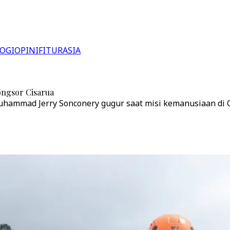
OGI
OPINI
FITUR
ASIA
longsor Cisarua
uhammad Jerry Sonconery gugur saat misi kemanusiaan di 