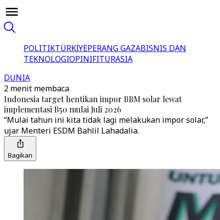
POLITIK
TÜRKİYE
PERANG GAZA
BISNIS DAN
TEKNOLOGI
OPINI
FITUR
ASIA
DUNIA
2 menit membaca
Indonesia target hentikan impor BBM solar lewat
implementasi B50 mulai Juli 2026
“Mulai tahun ini kita tidak lagi melakukan impor solar,”
ujar Menteri ESDM Bahlil Lahadalia.
Bagikan