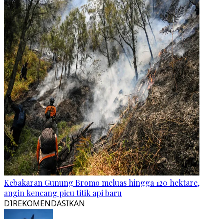
Kebakaran Gunung Bromo meluas hingga 120 hektare,
angin kencang picu titik api baru
DIREKOMENDASIKAN