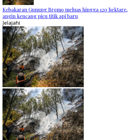
Kebakaran Gunung Bromo meluas hingga 120 hektare,
angin kencang picu titik api baru
Jelajahi