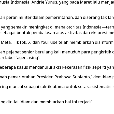
manusia Indonesia, Andrie Yunus, yang pada Maret lalu men
asan peran militer dalam pemerintahan, dan diserang tak la
a yang semakin meningkat di mana otoritas Indonesia—te
 sebagai bentuk pembalasan atas aktivitas dan ekspresi me
Meta, TikTok, X, dan YouTube telah membiarkan disinforma
 pejabat senior berulang kali menuduh para pengkritik di
n label “agen asing”.
berapa kasus mendahului aksi kekerasan fisik seperti yang
 bawah pemerintahan Presiden Prabowo Subianto,” demikian 
ring muncul sebagai taktik utama untuk secara sistematis
g dinilai “diam dan membiarkan hal ini terjadi”.