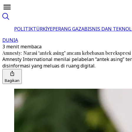
POLITIK
TÜRKİYE
PERANG GAZA
BISNIS DAN TEKNOL
DUNIA
3 menit membaca
Amnesty: Narasi ‘antek asing’ ancam kebebasan berekspresi 
Amnesty International menilai pelabelan “antek asing” 
disinformasi yang meluas di ruang digital.
Bagikan