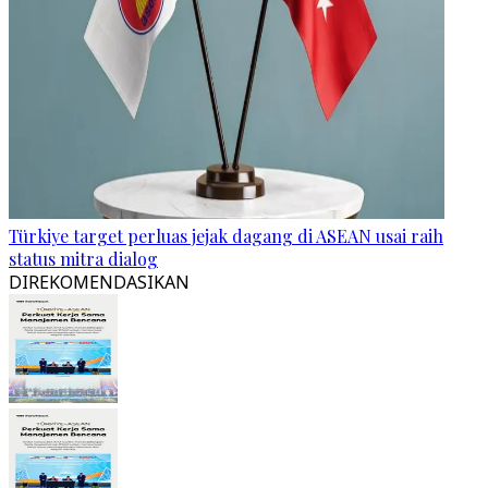
Türkiye target perluas jejak dagang di ASEAN usai raih
status mitra dialog
DIREKOMENDASIKAN