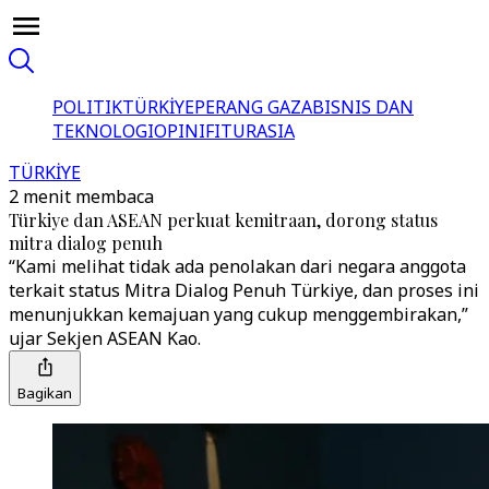
POLITIK
TÜRKİYE
PERANG GAZA
BISNIS DAN
TEKNOLOGI
OPINI
FITUR
ASIA
TÜRKİYE
2 menit membaca
Türkiye dan ASEAN perkuat kemitraan, dorong status
mitra dialog penuh
“Kami melihat tidak ada penolakan dari negara anggota
terkait status Mitra Dialog Penuh Türkiye, dan proses ini
menunjukkan kemajuan yang cukup menggembirakan,”
ujar Sekjen ASEAN Kao.
Bagikan