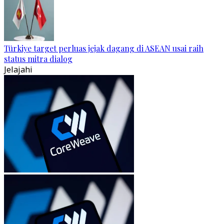
Türkiye target perluas jejak dagang di ASEAN usai raih
status mitra dialog
Jelajahi