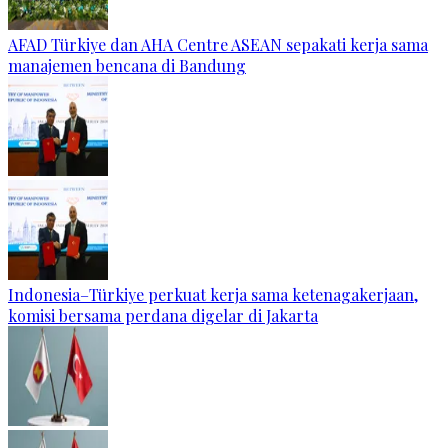
AFAD Türkiye dan AHA Centre ASEAN sepakati kerja sama
manajemen bencana di Bandung
Indonesia–Türkiye perkuat kerja sama ketenagakerjaan,
komisi bersama perdana digelar di Jakarta