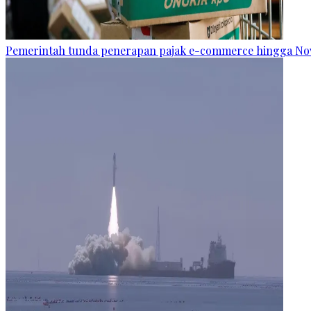
Pemerintah tunda penerapan pajak e-commerce hingga N