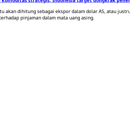
gal komoditas strategis, Indonesia target dongkrak pen
itu akan dihitung sebagai ekspor dalam dolar AS, atau just
r terhadap pinjaman dalam mata uang asing.