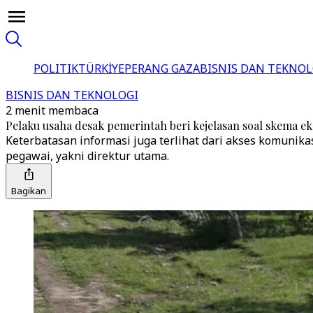
POLITIK
TÜRKİYE
PERANG GAZA
BISNIS DAN TEKNOL
BISNIS DAN TEKNOLOGI
2 menit membaca
Pelaku usaha desak pemerintah beri kejelasan soal skema ek
Keterbatasan informasi juga terlihat dari akses komunikas
pegawai, yakni direktur utama.
Bagikan