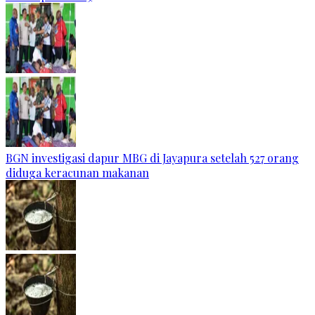
BGN investigasi dapur MBG di Jayapura setelah 527 orang
diduga keracunan makanan