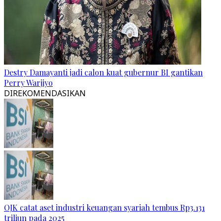
Destry Damayanti jadi calon kuat gubernur BI gantikan
Perry Warjiyo
DIREKOMENDASIKAN
OJK catat aset industri keuangan syariah tembus Rp3.131
triliun pada 2025