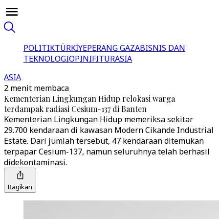
POLITIK
TÜRKİYE
PERANG GAZA
BISNIS DAN
TEKNOLOGI
OPINI
FITUR
ASIA
ASIA
2 menit membaca
Kementerian Lingkungan Hidup relokasi warga
terdampak radiasi Cesium-137 di Banten
Kementerian Lingkungan Hidup memeriksa sekitar
29.700 kendaraan di kawasan Modern Cikande Industrial
Estate. Dari jumlah tersebut, 47 kendaraan ditemukan
terpapar Cesium-137, namun seluruhnya telah berhasil
didekontaminasi.
Bagikan