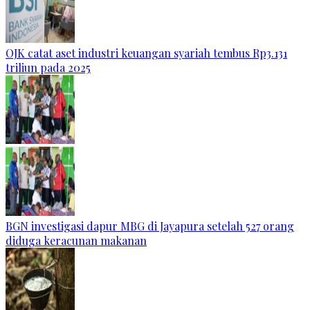
OJK catat aset industri keuangan syariah tembus Rp3.131
triliun pada 2025
BGN investigasi dapur MBG di Jayapura setelah 527 orang
diduga keracunan makanan