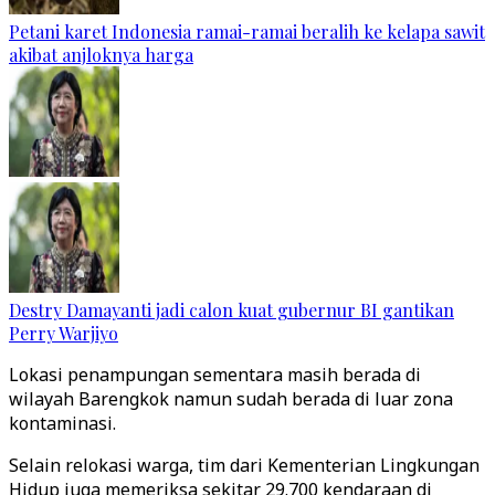
Petani karet Indonesia ramai-ramai beralih ke kelapa sawit
akibat anjloknya harga
Destry Damayanti jadi calon kuat gubernur BI gantikan
Perry Warjiyo
Lokasi penampungan sementara masih berada di
wilayah Barengkok namun sudah berada di luar zona
kontaminasi.
Selain relokasi warga, tim dari Kementerian Lingkungan
Hidup juga memeriksa sekitar 29.700 kendaraan di