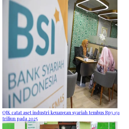
OJK catat aset industri keuangan syariah tembus Rp3.131
triliun pada 2025