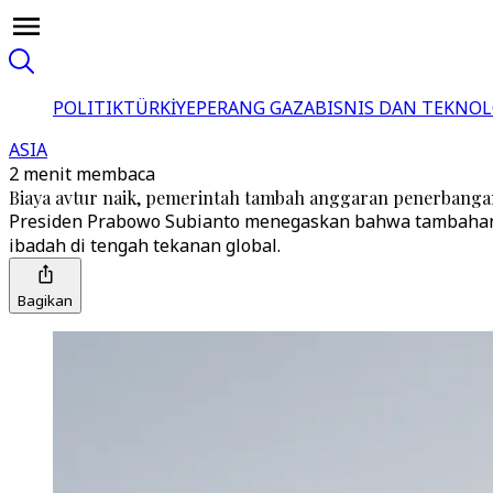
POLITIK
TÜRKİYE
PERANG GAZA
BISNIS DAN TEKNOL
ASIA
2 menit membaca
Biaya avtur naik, pemerintah tambah anggaran penerbangan
Presiden Prabowo Subianto menegaskan bahwa tambahan bi
ibadah di tengah tekanan global.
Bagikan