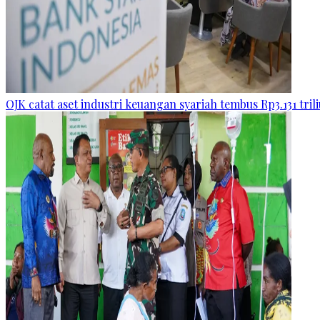
OJK catat aset industri keuangan syariah tembus Rp3.131 tril