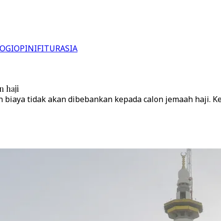
OGI
OPINI
FITUR
ASIA
 haji
aya tidak akan dibebankan kepada calon jemaah haji. Keb