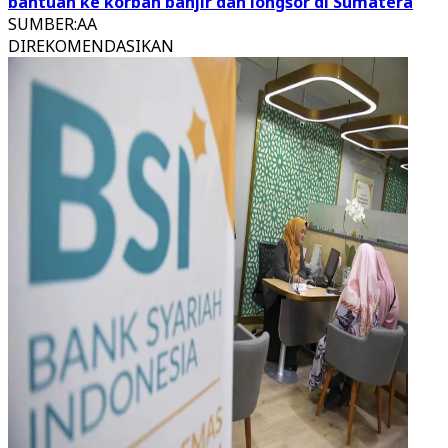
bantuan ke korban banjir dan longsor di Sumatera
SUMBER
:
AA
DIREKOMENDASIKAN