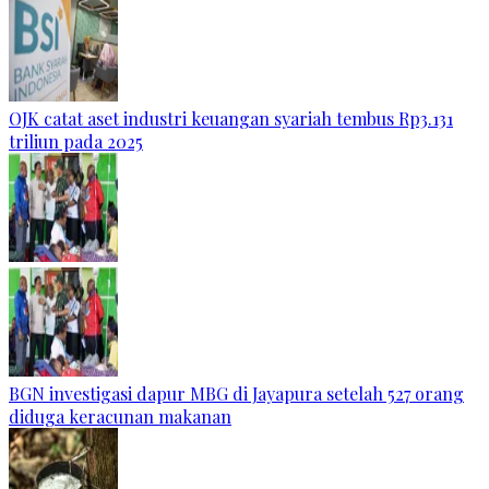
OJK catat aset industri keuangan syariah tembus Rp3.131
triliun pada 2025
BGN investigasi dapur MBG di Jayapura setelah 527 orang
diduga keracunan makanan