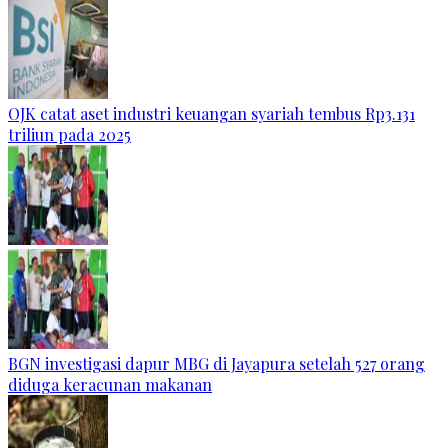
OJK catat aset industri keuangan syariah tembus Rp3.131
triliun pada 2025
BGN investigasi dapur MBG di Jayapura setelah 527 orang
diduga keracunan makanan