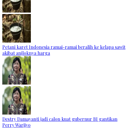
Petani karet Indonesia ramai-ramai beralih ke kelapa sawit
akibat anjloknya harga
Destry Damayanti jadi calon kuat gubernur BI gantikan
Perry Warjiyo