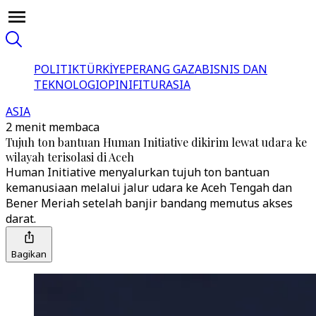
POLITIK
TÜRKİYE
PERANG GAZA
BISNIS DAN
TEKNOLOGI
OPINI
FITUR
ASIA
ASIA
2 menit membaca
Tujuh ton bantuan Human Initiative dikirim lewat udara ke
wilayah terisolasi di Aceh
Human Initiative menyalurkan tujuh ton bantuan
kemanusiaan melalui jalur udara ke Aceh Tengah dan
Bener Meriah setelah banjir bandang memutus akses
darat.
Bagikan