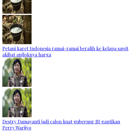
Petani karet Indonesia ramai-ramai beralih ke kelapa sawit
akibat anjloknya harga
Destry Damayanti jadi calon kuat gubernur BI gantikan
Perry Warjiyo