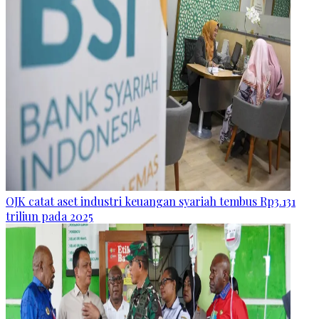
OJK catat aset industri keuangan syariah tembus Rp3.131
triliun pada 2025