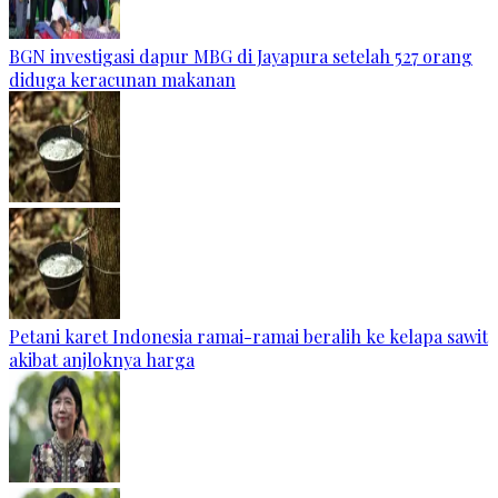
BGN investigasi dapur MBG di Jayapura setelah 527 orang
diduga keracunan makanan
Petani karet Indonesia ramai-ramai beralih ke kelapa sawit
akibat anjloknya harga