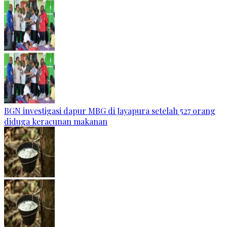
BGN investigasi dapur MBG di Jayapura setelah 527 orang
diduga keracunan makanan