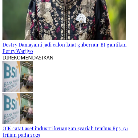
Destry Damayanti jadi calon kuat gubernur BI gantikan
Perry Warjiyo
DIREKOMENDASIKAN
OJK catat aset industri keuangan syariah tembus Rp3.131
triliun pada 2025