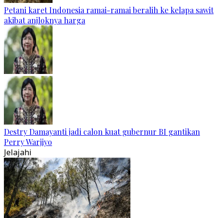
Petani karet Indonesia ramai-ramai beralih ke kelapa sawit
akibat anjloknya harga
Destry Damayanti jadi calon kuat gubernur BI gantikan
Perry Warjiyo
Jelajahi