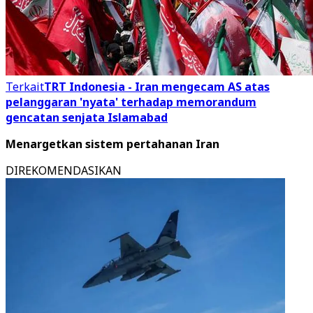
Terkait
TRT Indonesia - Iran mengecam AS atas
pelanggaran 'nyata' terhadap memorandum
gencatan senjata Islamabad
Menargetkan sistem pertahanan Iran
DIREKOMENDASIKAN