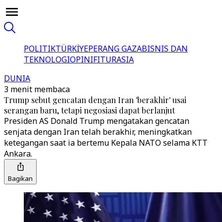
POLITIK
TÜRKİYE
PERANG GAZA
BISNIS DAN
TEKNOLOGI
OPINI
FITUR
ASIA
DUNIA
3 menit membaca
Trump sebut gencatan dengan Iran 'berakhir' usai
serangan baru, tetapi negosiasi dapat berlanjut
Presiden AS Donald Trump mengatakan gencatan
senjata dengan Iran telah berakhir, meningkatkan
ketegangan saat ia bertemu Kepala NATO selama KTT
Ankara.
Bagikan