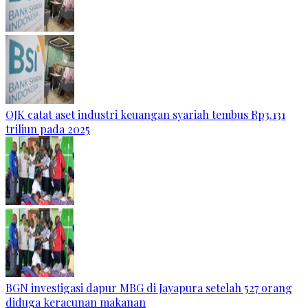
OJK catat aset industri keuangan syariah tembus Rp3.131
triliun pada 2025
BGN investigasi dapur MBG di Jayapura setelah 527 orang
diduga keracunan makanan