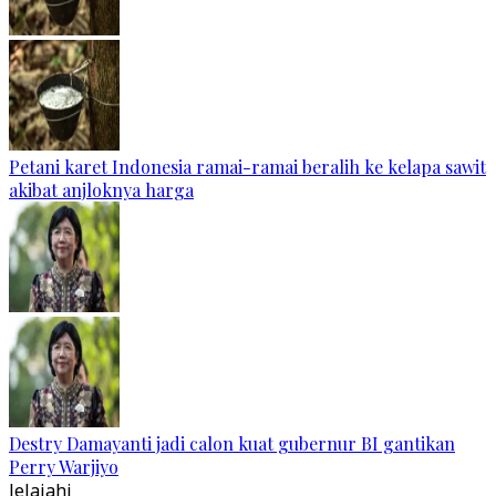
Petani karet Indonesia ramai-ramai beralih ke kelapa sawit
akibat anjloknya harga
Destry Damayanti jadi calon kuat gubernur BI gantikan
Perry Warjiyo
Jelajahi