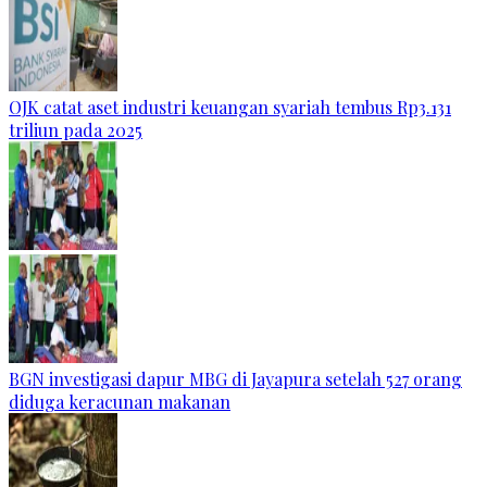
OJK catat aset industri keuangan syariah tembus Rp3.131
triliun pada 2025
BGN investigasi dapur MBG di Jayapura setelah 527 orang
diduga keracunan makanan