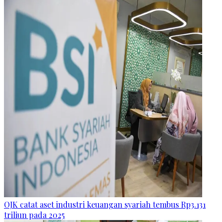
OJK catat aset industri keuangan syariah tembus Rp3.131
triliun pada 2025