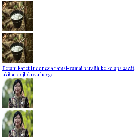
Petani karet Indonesia ramai-ramai beralih ke kelapa sawit
akibat anjloknya harga