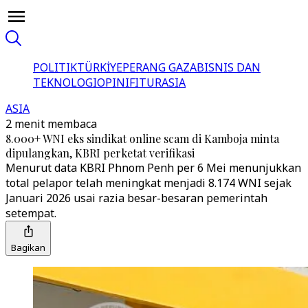
POLITIK
TÜRKİYE
PERANG GAZA
BISNIS DAN
TEKNOLOGI
OPINI
FITUR
ASIA
ASIA
2 menit membaca
8.000+ WNI eks sindikat online scam di Kamboja minta
dipulangkan, KBRI perketat verifikasi
Menurut data KBRI Phnom Penh per 6 Mei menunjukkan
total pelapor telah meningkat menjadi 8.174 WNI sejak
Januari 2026 usai razia besar-besaran pemerintah
setempat.
Bagikan