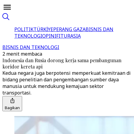
POLITIK
TÜRKİYE
PERANG GAZA
BISNIS DAN
TEKNOLOGI
OPINI
FITUR
ASIA
BISNIS DAN TEKNOLOGI
2 menit membaca
Indonesia dan Rusia dorong kerja sama pembangunan
koridor kereta api
Kedua negara juga berpotensi memperkuat kemitraan di
bidang penelitian dan pengembangan sumber daya
manusia untuk mendukung kemajuan sektor
transportasi.
Bagikan