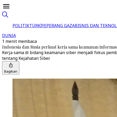
POLITIK
TÜRKİYE
PERANG GAZA
BISNIS DAN TEKNOL
DUNIA
1 menit membaca
Indonesia dan Rusia perkuat kerja sama keamanan informasi
Kerja sama di bidang keamanan siber menjadi fokus pem
tentang Kejahatan Siber.
Bagikan