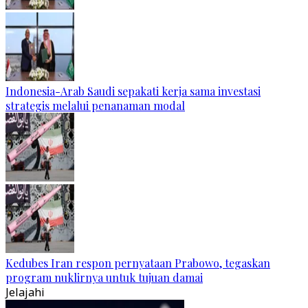
Indonesia-Arab Saudi sepakati kerja sama investasi
strategis melalui penanaman modal
Kedubes Iran respon pernyataan Prabowo, tegaskan
program nuklirnya untuk tujuan damai
Jelajahi