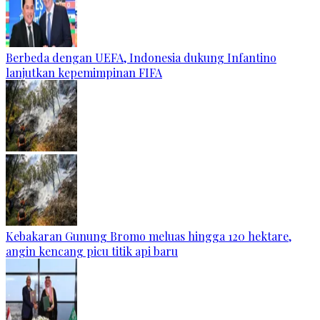
Berbeda dengan UEFA, Indonesia dukung Infantino
lanjutkan kepemimpinan FIFA
Kebakaran Gunung Bromo meluas hingga 120 hektare,
angin kencang picu titik api baru