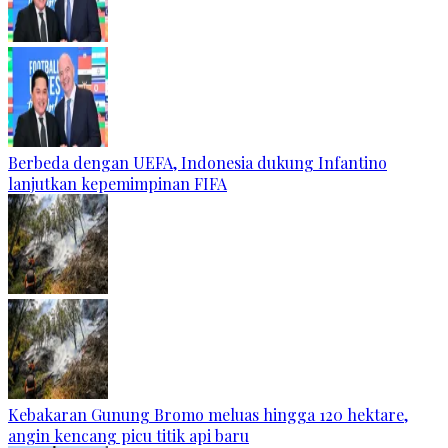
Berbeda dengan UEFA, Indonesia dukung Infantino
lanjutkan kepemimpinan FIFA
Kebakaran Gunung Bromo meluas hingga 120 hektare,
angin kencang picu titik api baru