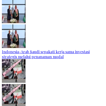
Indonesia-Arab Saudi sepakati kerja sama investasi
strategis melalui penanaman modal