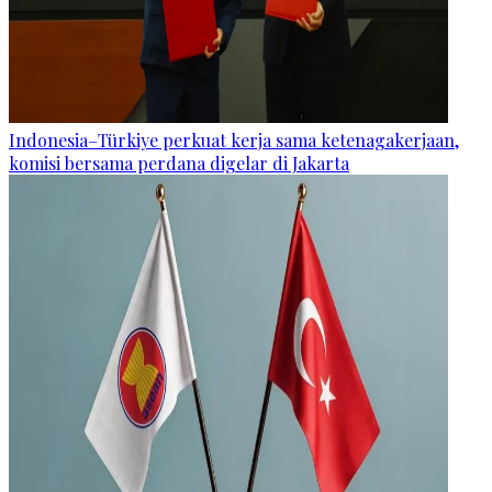
Indonesia–Türkiye perkuat kerja sama ketenagakerjaan,
komisi bersama perdana digelar di Jakarta